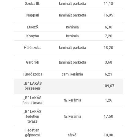
Szoba III.
laminált parketta
11,18
Nappali
laminált parketta
16,95
Étkező
kerámia
6,36
Konyha
kerámia
7,20
Hálószoba
laminált parketta
13,20
Gardrób
laminált parketta
3,68
Fürdőszoba
csm. kerámia
6,21
„B” LAKÁS
109,07
összesen
„B” LAKÁS
fá. kerámia
1,26
fedett terasz
„B” LAKÁS
fedetlen
fá. kerámia
17,50
terasz
Fedetlen
gépkocsi
térkő
18,90