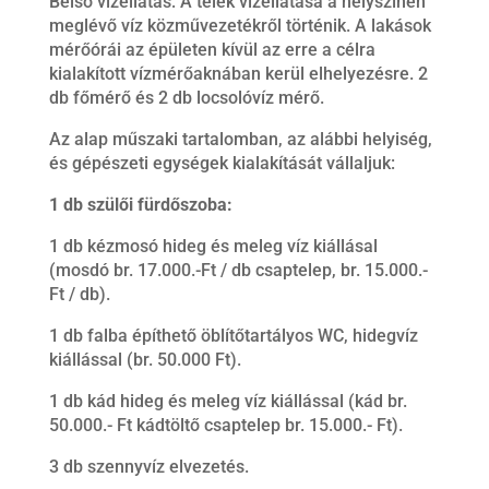
Belső vízellátás: A telek vízellátása a helyszínen
meglévő víz közművezetékről történik. A lakások
mérőórái az épületen kívül az erre a célra
kialakított vízmérőaknában kerül elhelyezésre. 2
db főmérő és 2 db locsolóvíz mérő.
Az alap műszaki tartalomban, az alábbi helyiség,
és gépészeti egységek kialakítását vállaljuk:
1 db szülői fürdőszoba:
1 db kézmosó hideg és meleg víz kiállásal
(mosdó br. 17.000.-Ft / db csaptelep, br. 15.000.-
Ft / db).
1 db falba építhető öblítőtartályos WC, hidegvíz
kiállással (br. 50.000 Ft).
1 db kád hideg és meleg víz kiállással (kád br.
50.000.- Ft kádtöltő csaptelep br. 15.000.- Ft).
3 db szennyvíz elvezetés.