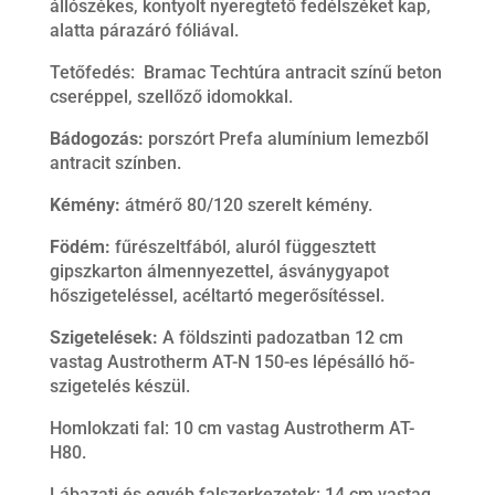
állószékes, kontyolt nyeregtető fedélszéket kap,
alatta párazáró fóliával.
Tetőfedés: Bramac Techtúra antracit színű beton
cseréppel, szellőző idomokkal.
Bádogozás:
porszórt Prefa alumínium lemezből
antracit színben.
Kémény:
átmérő 80/120 szerelt kémény.
Födém:
fűrészeltfából, aluról függesztett
gipszkarton álmennyezettel, ásványgyapot
hőszigeteléssel, acéltartó megerősítéssel.
Szigetelések:
A földszinti padozatban 12 cm
vastag Austrotherm AT-N 150-es lépésálló hő-
szigetelés készül.
Homlokzati fal: 10 cm vastag Austrotherm AT-
H80.
Lábazati és egyéb falszerkezetek: 14 cm vastag