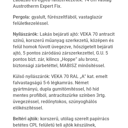
Austrotherm Expert Fix.
Pergola:
gyalult, fűrészeltfából, vastaglazúr
felületkezeléssel.
Nyílászárók:
Lakás bejárati ajtó: VEKA 70 antracit
színű, korszerű műanyag szerkezetű, középen és
felül homok fúvott üvegezve, hőszigetelt bejárati
ajtó, 5 pontos záródású zárszerkezettel, G.U. 5
pontos bizt. zár, kilincs „Hoppe” alu bronz,
biztonsági zárbetéttel, MABISZ minősítéssel.
Külső nyílászárók: VEKA 70 RAL „A” kat. emelt
falvastagságú 5-6 légkamrás. Német
gyártmányú, dupla gumitömítéssel, hő híd
mentes profilból, antracitszürke színben 3rtg.
üvegezéssel, redőnytokos, szúnyoghálós
előkészítéssel.
Beltéri ajtók:
korszerű, utólag szerelt papírrács
betétes CPL felületű teli ajtók készülnek,