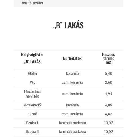
bruttó terület
„B” LAKÁS
Hasznos
Helyiséglista:
Burkolatok
terület
„B” LAKÁS
m2
Előtér
kerámia
5,40
Wc
csm. kerámia
2,60
Háztartási
csm. kerámia
4,94
helyiség
Közlekedő
kerámia
4,89
Fürdő
csm. kerámia
4,62
Szoba I.
laminált parketta
10,92
Szoba II.
laminált parketta
10,92