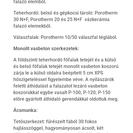
falazó elemből.
Teherhordó: belső és gépkocsi tároló: Porotherm
30 N+F, Porotherm 20 és 25 N+F vázkerámia
falazó elemekből.
Válaszfalak: Porotherm 10/50 válaszfal téglából.
Monolit vasbeton szerkezetek:
A földszinti teherhordó főfalak tetejét és a külső
és belső főfalak tetejét monolit vasbeton koszorú
zárja le a külső oldalra beépített 5 cm XPS
hőszigeteléssel figyelembe véve. A nyílászárók
feletti áthidalást a falazatot lezáró vasbeton
koszorúkkal egybe vasalt P-100, P-120, P-150
előre gyártott áthidaló gerendákkal oldottuk meg.
Ácsmunka:
Tetőszerkezet: fűrészelt fából 30 fokos
hajlásszöggel, hagyományosan ácsolt, két