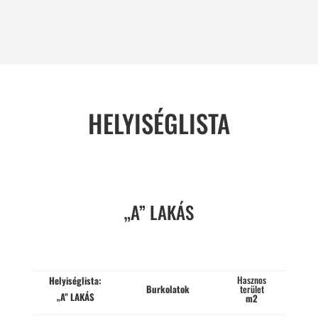
HELYISÉGLISTA
„A” LAKÁS
Hasznos
Helyiséglista:
Burkolatok
terület
„A” LAKÁS
m2