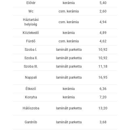
Előtér
kerámia
5,40
Wc
csm. kerámia
2,60
Háztartási
csm. kerámia
4,94
helyiség
Közlekedő
kerámia
4,89
Fürdő
csm. kerámia
4,62
Szoba I.
laminált parketta
10,92
Szoba II.
laminált parketta
10,92
Szoba III.
laminált parketta
11,18
Nappali
laminált parketta
16,95
Étkező
kerámia
6,36
Konyha
kerámia
7,20
Hálószoba
laminált parketta
13,20
Gardrób
laminált parketta
3,68