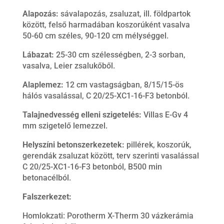
Alapozás:
sávalapozás, zsaluzat, ill. földpartok
között, felső harmadában koszorúként vasalva
50-60 cm széles, 90-120 cm mélységgel.
Lábazat:
25-30 cm szélességben, 2-3 sorban,
vasalva, Leier zsalukőből.
Alaplemez:
12 cm vastagságban, 8/15/15-ös
hálós vasalással, C 20/25-XC1-16-F3 betonból.
Talajnedvesség elleni szigetelés:
Villas E-Gv 4
mm szigetelő lemezzel.
Helyszíni betonszerkezetek:
pillérek, koszorúk,
gerendák zsaluzat között, terv szerinti vasalással
C 20/25-XC1-16-F3 betonból, B500 min
betonacélból.
Falszerkezet:
Homlokzati: Porotherm X-Therm 30 vázkerámia