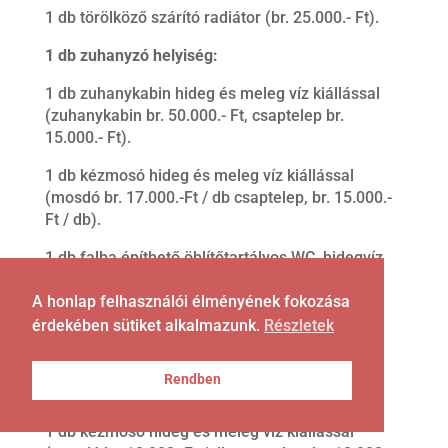
1 db törölköző szárító radiátor (br. 25.000.- Ft).
1 db zuhanyzó helyiség:
1 db zuhanykabin hideg és meleg víz kiállással
(zuhanykabin br. 50.000.- Ft, csaptelep br.
15.000.- Ft).
1 db kézmosó hideg és meleg víz kiállással
(mosdó br. 17.000.-Ft / db csaptelep, br. 15.000.-
Ft / db).
1 db falba építhető öblítőtartályos WC, hidegvíz
kiállással (br. 50.000.- Ft).
A honlap felhasználói élményének fokozása
3 db szennyvíz elvezetés
érdekében sütiket alkalmazunk.
Részletek
1 db törölköző szárító radiátor (br. 21.000.- Ft).
Rendben
1 db vendég WC:
1 db kézmosó hideg és meleg víz kiállással