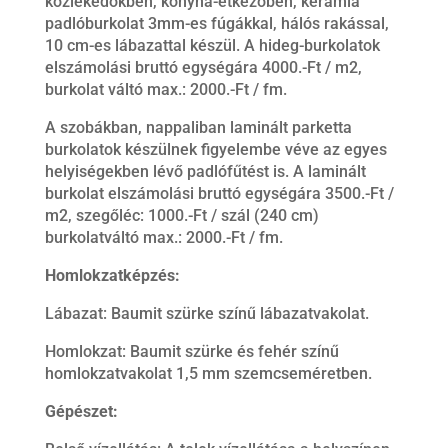
közlekedőkben, konyha-étkezőben, kerámia
padlóburkolat 3mm-es fúgákkal, hálós rakással,
10 cm-es lábazattal készül. A hideg-burkolatok
elszámolási bruttó egységára 4000.-Ft / m2,
burkolat váltó max.: 2000.-Ft / fm.
A szobákban, nappaliban laminált parketta
burkolatok készülnek figyelembe véve az egyes
helyiségekben lévő padlófűtést is. A laminált
burkolat elszámolási bruttó egységára 3500.-Ft /
m2, szegőléc: 1000.-Ft / szál (240 cm)
burkolatváltó max.: 2000.-Ft / fm.
Homlokzatképzés:
Lábazat: Baumit szürke színű lábazatvakolat.
Homlokzat: Baumit szürke és fehér színű
homlokzatvakolat 1,5 mm szemcseméretben.
Gépészet: