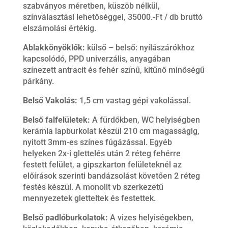
szabványos méretben, küszöb nélkül,
színválasztási lehetőséggel, 35000.-Ft / db bruttó
elszámolási értékig.
Ablakkönyöklők:
külső – belső: nyílászárókhoz
kapcsolódó, PPD univerzális, anyagában
színezett antracit és fehér színű, kitűnő minőségű
párkány.
Belső Vakolás:
1,5 cm vastag gépi vakolással.
Belső falfelületek:
A fürdőkben, WC helyiségben
kerámia lapburkolat készül 210 cm magasságig,
nyitott 3mm-es színes fúgázással. Egyéb
helyeken 2x-i glettelés után 2 réteg fehérre
festett felület, a gipszkarton felületeknél az
előírások szerinti bandázsolást követően 2 réteg
festés készül. A monolit vb szerkezetű
mennyezetek gletteltek és festettek.
Belső padlóburkolatok:
A vizes helyiségekben,