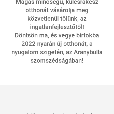
Magas minőségű, kulcsrakész
otthonát vásárolja meg
közvetlenül tőlünk, az
ingatlanfejlesztőtől!
Döntsön ma, és vegye birtokba
2022 nyarán új otthonát, a
nyugalom szigetén, az Aranybulla
szomszédságában!