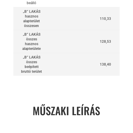
beálló
„B” LAKÁS
hasznos
110,33
alapterület
összesen
„B” LAKÁS
összes
128,53
hasznos
alapterülete
„B” LAKÁS
összes
138,40
beépített
bruttó terület
MŰSZAKI LEÍRÁS