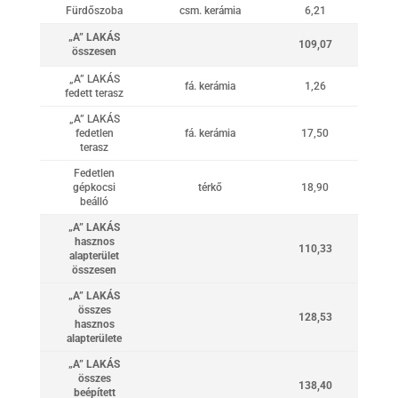
Fürdőszoba
csm. kerámia
6,21
„A” LAKÁS
109,07
összesen
„A” LAKÁS
fá. kerámia
1,26
fedett terasz
„A” LAKÁS
fedetlen
fá. kerámia
17,50
terasz
Fedetlen
gépkocsi
térkő
18,90
beálló
„A” LAKÁS
hasznos
110,33
alapterület
összesen
„A” LAKÁS
összes
128,53
hasznos
alapterülete
„A” LAKÁS
összes
138,40
beépített