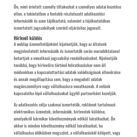
Ön, mint érintett személy tiltakozhat a személyes adatai kezelése
ellen, e tekintetben a fentebb részletezett adatkezelési
információk és ezen tájékoztató, valamint a tájékoztatóban
ismertetett jogszabályok szerinti eljáráshoz jogosult.
Hírlevél küldés
A weblap üzemeltetőjeként kijelentjük, hogy az általunk
megjelentetett információk és ismertetők során maradéktalanul
betartjuk a vonatkozó jogszabályi rendelkezéseket. Kijelentjük
továbbá, hogy hírlevélre történő feliratkozáskor nem áll
módunkban a kapcsolattartási adatok valódiságának ellenőrzése
és annak megállapítása sem, hogy a megadott adatok
magánszemélyre vagy vállalkozásra vonatkoznak. A velünk
kapcsolatba lépő vállalkozásokat ügyfél partnerként kezeljük.
Az adatkezelés célja szakmai ismertetők, reklámot tartalmazó
elektronikus üzenetek, információk, hírlevelek küldése,
amelyekről bármikor következmények nélkül leiratkozhat. Ön
akkor is minden következmény nélkül leiratkozhat, ha
vállalkozása időközben megszűnt, a vállalkozásból kilépett, vagy