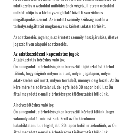
adatkezelés a weboldal működésének végéig, illetve a weboldal
működtetője és a tárhelyszolgáltató közötti szerződéses
megállapodás szerint. Az érintett személy szükség esetén a
tárhelyszolgáltatót megkeresve is kérheti adatai törlését.
Az adatkezelés jogalapja az érintett személy hozzájárulása, illetve
jogszabályon alapuló adatkezelés.
Az adatkezeléssel kapcsolatos jogok
A tájékoztatás kéréshez való jog
Ön a megadott elérhetőségeken keresztül tájékoztatást kérhet
tőlünk, hogy cégünk milyen adatait, milyen jogalapon, milyen
adatkezelési cél miatt, milyen forrásból, mennyi ideig kezeli. Az Ön
kérelmére haladéktalanul, de legfeljebb 30 napon belül, az Ön
által megadott e-mail elérhetőségre tájékoztatást küldünk.
A helyesbítéshez való jog
Ön a megadott elérhetőségeken keresztül kérheti tőlünk, hogy
valamely adatát módosítsuk. Erről az Ön kérelmére
haladéktalanul, de legfeljebb 30 napon belül intézkedünk, az Ön
által megadott e-mail elérhetőségre tájékoztatást küldünk.