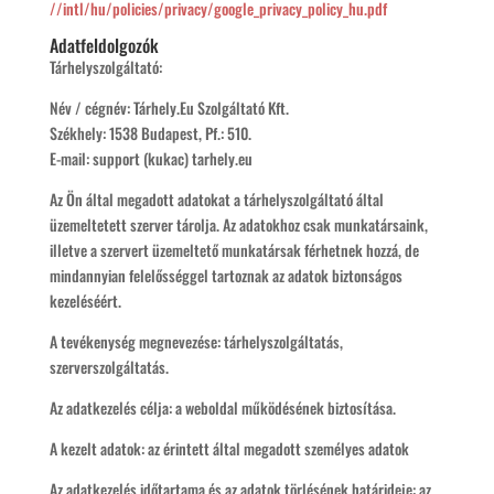
//intl/hu/policies/privacy/google_privacy_policy_hu.pdf
Adatfeldolgozók
Tárhelyszolgáltató:
Név / cégnév: Tárhely.Eu Szolgáltató Kft.
Székhely: 1538 Budapest, Pf.: 510.
E-mail: support (kukac) tarhely.eu
Az Ön által megadott adatokat a tárhelyszolgáltató által
üzemeltetett szerver tárolja. Az adatokhoz csak munkatársaink,
illetve a szervert üzemeltető munkatársak férhetnek hozzá, de
mindannyian felelősséggel tartoznak az adatok biztonságos
kezeléséért.
A tevékenység megnevezése: tárhelyszolgáltatás,
szerverszolgáltatás.
Az adatkezelés célja: a weboldal működésének biztosítása.
A kezelt adatok: az érintett által megadott személyes adatok
Az adatkezelés időtartama és az adatok törlésének határideje: az