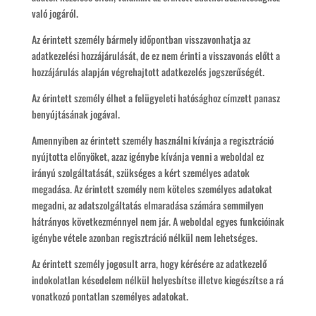
való jogáról.
Az érintett személy bármely időpontban visszavonhatja az
adatkezelési hozzájárulását, de ez nem érinti a visszavonás előtt a
hozzájárulás alapján végrehajtott adatkezelés jogszerűségét.
Az érintett személy élhet a felügyeleti hatósághoz címzett panasz
benyújtásának jogával.
Amennyiben az érintett személy használni kívánja a regisztráció
nyújtotta előnyöket, azaz igénybe kívánja venni a weboldal ez
irányú szolgáltatását, szükséges a kért személyes adatok
megadása. Az érintett személy nem köteles személyes adatokat
megadni, az adatszolgáltatás elmaradása számára semmilyen
hátrányos következménnyel nem jár. A weboldal egyes funkcióinak
igénybe vétele azonban regisztráció nélkül nem lehetséges.
Az érintett személy jogosult arra, hogy kérésére az adatkezelő
indokolatlan késedelem nélkül helyesbítse illetve kiegészítse a rá
vonatkozó pontatlan személyes adatokat.