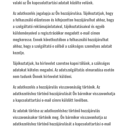
valaki az Ön kapcsolattartási adatait közölte velünk.
Az adatkezelés jogalapja az Ön hozzájárulása. Tájékoztatjuk, hogy
a felhasználó előzetesen és kifejezetten hozzájárulhat ahhoz, hogy
a szolgáltató reklámajánlataival, tájékoztatásaival és egyéb
küldeményeivel a regisztrációkor megadott e-mail címen
megkeresse. Ennek következtében a felhasználó hozzájárulhat
ahhoz, hogy a szolgáltató e célból a szükséges személyes adatait
kezelje.
Tájékoztatjuk, ha hírlevelet szeretne kapni tőlünk, a szükséges
adatokat köteles megadni. Az adatszolgáltatás elmaradása esetén
nem tudunk Önnek hírlevelet küldeni.
Az adatkezelés a hozzájárulás visszavonásáig történik. Az
adatkezeléshez történő hozzájárulását Ön bármikor visszavonhatja
a kapcsolattartási e-mail címre küldött levélben.
Az adatok törlése az adatkezeléshez történő hozzájárulás
visszavonásakor történik meg. Ön bármikor visszavonhatja az
adatkezeléshez történő hozzájárulását a kapcsolattartási e-mail