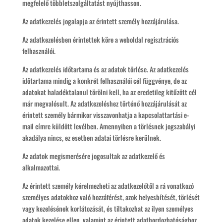
megfelelő többletszolgáltatást nyújthasson.
Az adatkezelés jogalapja az érintett személy hozzájárulása.
Az adatkezelésben érintettek köre a weboldal regisztrációs
felhasználói.
Az adatkezelés időtartama és az adatok törlése. Az adatkezelés
időtartama mindig a konkrét felhasználói cél függvénye, de az
adatokat haladéktalanul törölni kell, ha az eredetileg kitűzött cél
már megvalósult. Az adatkezeléshez történő hozzájárulását az
érintett személy bármikor visszavonhatja a kapcsolattartási e-
mail címre küldött levélben. Amennyiben a törlésnek jogszabályi
akadálya nincs, ez esetben adatai törlésre kerülnek.
Az adatok megismerésére jogosultak az adatkezelő és
alkalmazottai.
Az érintett személy kérelmezheti az adatkezelőtől a rá vonatkozó
személyes adatokhoz való hozzáférést, azok helyesbítését, törlését
vagy kezelésének korlátozását, és tiltakozhat az ilyen személyes
adatok kezelése ellen, valamint az érintett adathordozhatósághoz