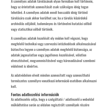
A személyes adatok tárolásának olyan formában kell történnie,
hogy az érintettek azonosítását csak szükséges ideig tegye
lehetővé. A személyes adatok ennél hosszabb ideig történő
tárolására csak akkor kerülhet sor, ha a tárolás közérdekű
archiválás céljából, tudományos és történelmi kutatási célból
vagy statisztikai célból történik.
A személyes adatok kezelését oly módon kell végezni, hogy
megfelelő technikai vagy szervezési intézkedések alkalmazásával
biztosítva legyen a személyes adatok megfelelő biztonsága, az
adatok jogosulatlan vagy jogellenes kezelésével, véletlen
elvesztésével, megsemmisítésével vagy károsodásával szembeni
védelmet is ideértve.
Az adatvédelem elveit minden azonosított vagy azonosítható
természetes személyre vonatkozó információ esetében alkalmazni
kell.
Fontos adatkezelési információk
Az adatkezelés célja, hogy a szolgáltató / adatkezelő a weboldal
működtetése során az oldalon regisztrált személyek részére