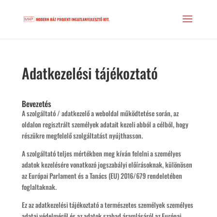
Adatkezelési tájékoztató
Bevezetés
A szolgáltató / adatkezelő a weboldal működtetése során, az
oldalon regisztrált személyek adatait kezeli abból a célból, hogy
részükre megfelelő szolgáltatást nyújthasson.
A szolgáltató teljes mértékben meg kíván felelni a személyes
adatok kezelésére vonatkozó jogszabályi előírásoknak, különösen
az Európai Parlament és a Tanács (EU) 2016/679 rendeletében
foglaltaknak.
Ez az adatkezelési tájékoztató a természetes személyek személyes
adatai védelméről és az adatok szabad áramlásáról az Európai