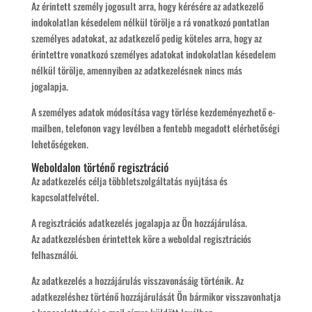
Az érintett személy jogosult arra, hogy kérésére az adatkezelő
indokolatlan késedelem nélkül törölje a rá vonatkozó pontatlan
személyes adatokat, az adatkezelő pedig köteles arra, hogy az
érintettre vonatkozó személyes adatokat indokolatlan késedelem
nélkül törölje, amennyiben az adatkezelésnek nincs más
jogalapja.
A személyes adatok módosítása vagy törlése kezdeményezhető e-
mailben, telefonon vagy levélben a fentebb megadott elérhetőségi
lehetőségeken.
Weboldalon történő regisztráció
Az adatkezelés célja többletszolgáltatás nyújtása és
kapcsolatfelvétel.
A regisztrációs adatkezelés jogalapja az Ön hozzájárulása.
Az adatkezelésben érintettek köre a weboldal regisztrációs
felhasználói.
Az adatkezelés a hozzájárulás visszavonásáig történik. Az
adatkezeléshez történő hozzájárulását Ön bármikor visszavonhatja