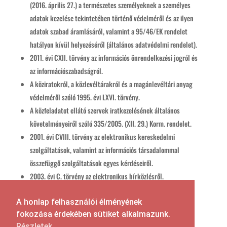
(2016. április 27.) a természetes személyeknek a személyes
adatok kezelése tekintetében történő védelméről és az ilyen
adatok szabad áramlásáról, valamint a 95/46/EK rendelet
hatályon kívül helyezéséről (általános adatvédelmi rendelet).
2011. évi CXII. törvény az információs önrendelkezési jogról és
az információszabadságról.
A köziratokról, a közlevéltárakról és a magánlevéltári anyag
védelméről szóló 1995. évi LXVI. törvény.
A közfeladatot ellátó szervek iratkezelésének általános
követelményeiről szóló 335/2005. (XII. 29.) Korm. rendelet.
2001. évi CVIII. törvény az elektronikus kereskedelmi
szolgáltatások, valamint az információs társadalommal
összefüggő szolgáltatások egyes kérdéseiről.
2003. évi C. törvény az elektronikus hírközlésről.
A honlap felhasználói élményének
fokozása érdekében sütiket alkalmazunk.
Részletek