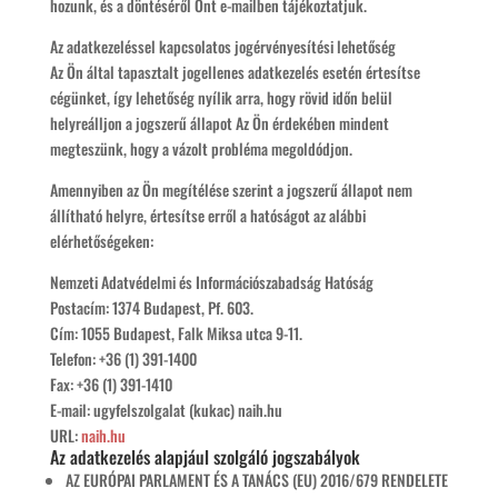
hozunk, és a döntéséről Önt e-mailben tájékoztatjuk.
Az adatkezeléssel kapcsolatos jogérvényesítési lehetőség
Az Ön által tapasztalt jogellenes adatkezelés esetén értesítse
cégünket, így lehetőség nyílik arra, hogy rövid időn belül
helyreálljon a jogszerű állapot Az Ön érdekében mindent
megteszünk, hogy a vázolt probléma megoldódjon.
Amennyiben az Ön megítélése szerint a jogszerű állapot nem
állítható helyre, értesítse erről a hatóságot az alábbi
elérhetőségeken:
Nemzeti Adatvédelmi és Információszabadság Hatóság
Postacím: 1374 Budapest, Pf. 603.
Cím: 1055 Budapest, Falk Miksa utca 9-11.
Telefon: +36 (1) 391-1400
Fax: +36 (1) 391-1410
E-mail: ugyfelszolgalat (kukac) naih.hu
URL:
naih.hu
Az adatkezelés alapjául szolgáló jogszabályok
AZ EURÓPAI PARLAMENT ÉS A TANÁCS (EU) 2016/679 RENDELETE