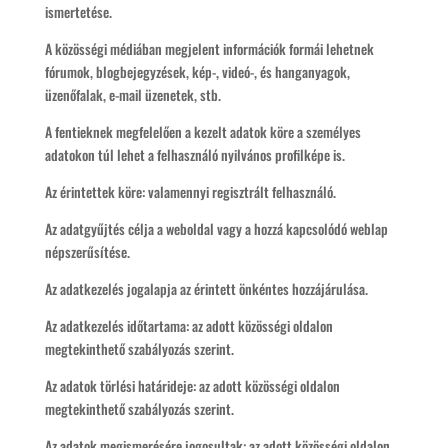
ismertetése.
A közösségi médiában megjelent információk formái lehetnek
fórumok, blogbejegyzések, kép-, videó-, és hanganyagok,
üzenőfalak, e-mail üzenetek, stb.
A fentieknek megfelelően a kezelt adatok köre a személyes
adatokon túl lehet a felhasználó nyilvános profilképe is.
Az érintettek köre: valamennyi regisztrált felhasználó.
Az adatgyűjtés célja a weboldal vagy a hozzá kapcsolódó weblap
népszerűsítése.
Az adatkezelés jogalapja az érintett önkéntes hozzájárulása.
Az adatkezelés időtartama: az adott közösségi oldalon
megtekinthető szabályozás szerint.
Az adatok törlési határideje: az adott közösségi oldalon
megtekinthető szabályozás szerint.
Az adatok megismerésére jogosultak: az adott közösségi oldalon