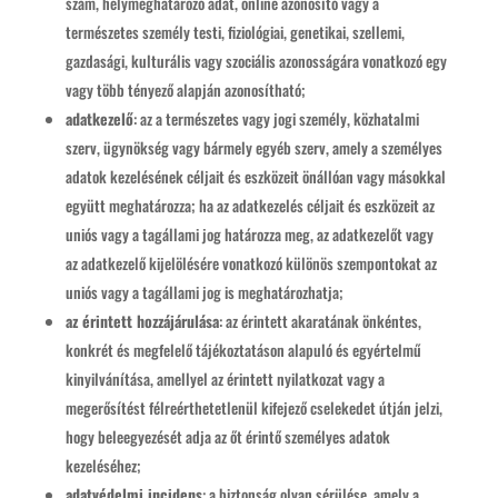
szám, helymeghatározó adat, online azonosító vagy a
természetes személy testi, fiziológiai, genetikai, szellemi,
gazdasági, kulturális vagy szociális azonosságára vonatkozó egy
vagy több tényező alapján azonosítható;
adatkezelő
: az a természetes vagy jogi személy, közhatalmi
szerv, ügynökség vagy bármely egyéb szerv, amely a személyes
adatok kezelésének céljait és eszközeit önállóan vagy másokkal
együtt meghatározza; ha az adatkezelés céljait és eszközeit az
uniós vagy a tagállami jog határozza meg, az adatkezelőt vagy
az adatkezelő kijelölésére vonatkozó különös szempontokat az
uniós vagy a tagállami jog is meghatározhatja;
az érintett hozzájárulása
: az érintett akaratának önkéntes,
konkrét és megfelelő tájékoztatáson alapuló és egyértelmű
kinyilvánítása, amellyel az érintett nyilatkozat vagy a
megerősítést félreérthetetlenül kifejező cselekedet útján jelzi,
hogy beleegyezését adja az őt érintő személyes adatok
kezeléséhez;
adatvédelmi incidens
: a biztonság olyan sérülése, amely a