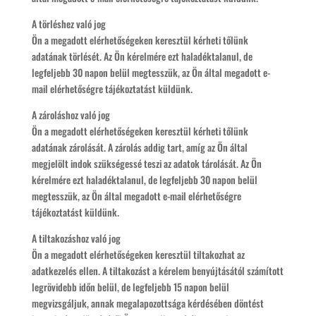
A törléshez való jog
Ön a megadott elérhetőségeken keresztül kérheti tőlünk
adatának törlését. Az Ön kérelmére ezt haladéktalanul, de
legfeljebb 30 napon belül megtesszük, az Ön által megadott e-
mail elérhetőségre tájékoztatást küldünk.
A zároláshoz való jog
Ön a megadott elérhetőségeken keresztül kérheti tőlünk
adatának zárolását. A zárolás addig tart, amíg az Ön által
megjelölt indok szükségessé teszi az adatok tárolását. Az Ön
kérelmére ezt haladéktalanul, de legfeljebb 30 napon belül
megtesszük, az Ön által megadott e-mail elérhetőségre
tájékoztatást küldünk.
A tiltakozáshoz való jog
Ön a megadott elérhetőségeken keresztül tiltakozhat az
adatkezelés ellen. A tiltakozást a kérelem benyújtásától számított
legrövidebb időn belül, de legfeljebb 15 napon belül
megvizsgáljuk, annak megalapozottsága kérdésében döntést