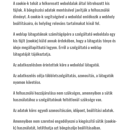
A cookie-k tehát a felkeresett weboldalak által létrehozott kis
fájlok. A böngészési adatok mentésével javítják a felhasználói
élményt. A cookie-k segítségével a weboldal emlékezik a webhely
beállításaira, és helyileg releváns tartalmakat kínál fel.
A weblap látogatóinak számítógépére a szolgáltató weboldala egy
kis fájlt (cookie) küld annak érdekében, hogy a látogatás ténye és
ideje megállapítható legyen. Erről a szolgáltató a weblap
látogatóját tájékoztatja.
Az adatkezelésben érintettek köre a weboldal látogatói.
Az adatkezelés célja többletszolgáltatás, azonosítás, a látogatók
nyomon követése.
A felhasználó hozzájárulása nem szükséges, amennyiben a sütik
használatához a szolgáltatónak feltétlenül szüksége van.
Az adatok köre: egyedi azonosítószám, időpont, beállítási adatok.
Amennyiben nem szeretné engedélyezni a kiegészítő sütik (cookie-
k) használatát, letilthatja azt böngészője beállításaiban.