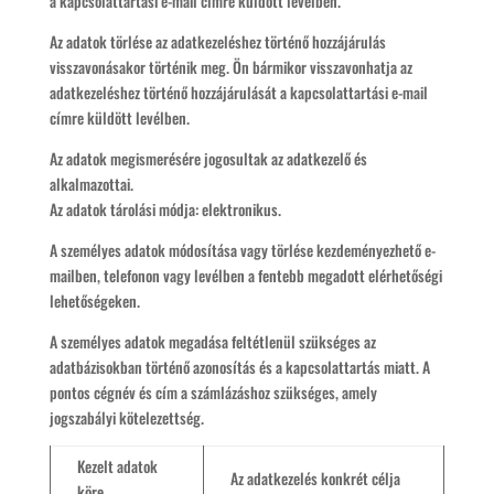
a kapcsolattartási e-mail címre küldött levélben.
Az adatok törlése az adatkezeléshez történő hozzájárulás
visszavonásakor történik meg. Ön bármikor visszavonhatja az
adatkezeléshez történő hozzájárulását a kapcsolattartási e-mail
címre küldött levélben.
Az adatok megismerésére jogosultak az adatkezelő és
alkalmazottai.
Az adatok tárolási módja: elektronikus.
A személyes adatok módosítása vagy törlése kezdeményezhető e-
mailben, telefonon vagy levélben a fentebb megadott elérhetőségi
lehetőségeken.
A személyes adatok megadása feltétlenül szükséges az
adatbázisokban történő azonosítás és a kapcsolattartás miatt. A
pontos cégnév és cím a számlázáshoz szükséges, amely
jogszabályi kötelezettség.
Kezelt adatok
Az adatkezelés konkrét célja
köre