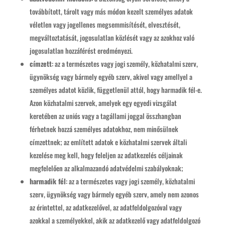
továbbított, tárolt vagy más módon kezelt személyes adatok
véletlen vagy jogellenes megsemmisítését, elvesztését,
megváltoztatását, jogosulatlan közlését vagy az azokhoz való
jogosulatlan hozzáférést eredményezi.
címzett
: az a természetes vagy jogi személy, közhatalmi szerv,
ügynökség vagy bármely egyéb szerv, akivel vagy amellyel a
személyes adatot közlik, függetlenül attól, hogy harmadik fél-e.
Azon közhatalmi szervek, amelyek egy egyedi vizsgálat
keretében az uniós vagy a tagállami joggal összhangban
férhetnek hozzá személyes adatokhoz, nem minősülnek
címzettnek; az említett adatok e közhatalmi szervek általi
kezelése meg kell, hogy feleljen az adatkezelés céljainak
megfelelően az alkalmazandó adatvédelmi szabályoknak;
harmadik fél
: az a természetes vagy jogi személy, közhatalmi
szerv, ügynökség vagy bármely egyéb szerv, amely nem azonos
az érintettel, az adatkezelővel, az adatfeldolgozóval vagy
azokkal a személyekkel, akik az adatkezelő vagy adatfeldolgozó