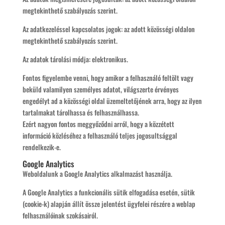
megtekinthető szabályozás szerint.
Az adatkezeléssel kapcsolatos jogok: az adott közösségi oldalon
megtekinthető szabályozás szerint.
Az adatok tárolási módja: elektronikus.
Fontos figyelembe venni, hogy amikor a felhasználó feltölt vagy
beküld valamilyen személyes adatot, világszerte érvényes
engedélyt ad a közösségi oldal üzemeltetőjének arra, hogy az ilyen
tartalmakat tárolhassa és felhasználhassa.
Ezért nagyon fontos meggyőződni arról, hogy a közzétett
információ közléséhez a felhasználó teljes jogosultsággal
rendelkezik-e.
Google Analytics
Weboldalunk a Google Analytics alkalmazást használja.
A Google Analytics a funkcionális sütik elfogadása esetén, sütik
(cookie-k) alapján állít össze jelentést ügyfelei részére a weblap
felhasználóinak szokásairól.