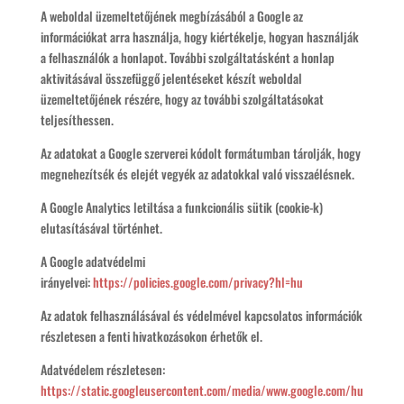
A weboldal üzemeltetőjének megbízásából a Google az
információkat arra használja, hogy kiértékelje, hogyan használják
a felhasználók a honlapot. További szolgáltatásként a honlap
aktivitásával összefüggő jelentéseket készít weboldal
üzemeltetőjének részére, hogy az további szolgáltatásokat
teljesíthessen.
Az adatokat a Google szerverei kódolt formátumban tárolják, hogy
megnehezítsék és elejét vegyék az adatokkal való visszaélésnek.
A Google Analytics letiltása a funkcionális sütik (cookie-k)
elutasításával történhet.
A Google adatvédelmi
irányelvei:
https://policies.google.com/privacy?hl=hu
Az adatok felhasználásával és védelmével kapcsolatos információk
részletesen a fenti hivatkozásokon érhetők el.
Adatvédelem részletesen:
https://static.googleusercontent.com/media/www.google.com/hu