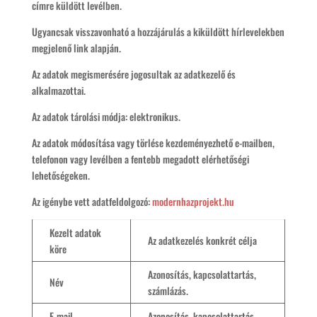
címre küldött levélben.
Ugyancsak visszavonható a hozzájárulás a kiküldött hírlevelekben
megjelenő link alapján.
Az adatok megismerésére jogosultak az adatkezelő és
alkalmazottai.
Az adatok tárolási módja: elektronikus.
Az adatok módosítása vagy törlése kezdeményezhető e-mailben,
telefonon vagy levélben a fentebb megadott elérhetőségi
lehetőségeken.
Az igénybe vett adatfeldolgozó:
modernhazprojekt.hu
Kezelt adatok
Az adatkezelés konkrét célja
köre
Azonosítás, kapcsolattartás,
Név
számlázás.
E-mail
Azonosítás, kapcsolattartás.