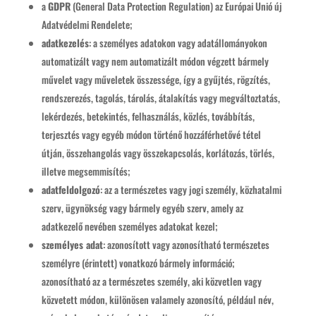
a
GDPR
(General Data Protection Regulation) az Európai Unió új
Adatvédelmi Rendelete;
adatkezelés
: a személyes adatokon vagy adatállományokon
automatizált vagy nem automatizált módon végzett bármely
művelet vagy műveletek összessége, így a gyűjtés, rögzítés,
rendszerezés, tagolás, tárolás, átalakítás vagy megváltoztatás,
lekérdezés, betekintés, felhasználás, közlés, továbbítás,
terjesztés vagy egyéb módon történő hozzáférhetővé tétel
útján, összehangolás vagy összekapcsolás, korlátozás, törlés,
illetve megsemmisítés;
adatfeldolgozó
: az a természetes vagy jogi személy, közhatalmi
szerv, ügynökség vagy bármely egyéb szerv, amely az
adatkezelő nevében személyes adatokat kezel;
személyes adat
: azonosított vagy azonosítható természetes
személyre (érintett) vonatkozó bármely információ;
azonosítható az a természetes személy, aki közvetlen vagy
közvetett módon, különösen valamely azonosító, például név,