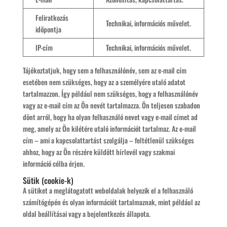
Feliratkozás
Technikai, információs művelet.
időpontja
IP-cím
Technikai, információs művelet.
Tájékoztatjuk, hogy sem a felhasználónév, sem az e-mail cím
esetében nem szükséges, hogy az a személyére utaló adatot
tartalmazzon. Így például nem szükséges, hogy a felhasználónév
vagy az e-mail cím az Ön nevét tartalmazza. Ön teljesen szabadon
dönt arról, hogy ha olyan felhasználó nevet vagy e-mail címet ad
meg, amely az Ön kilétére utaló információt tartalmaz. Az e-mail
cím – ami a kapcsolattartást szolgálja – feltétlenül szükséges
ahhoz, hogy az Ön részére küldött hírlevél vagy szakmai
információ célba érjen.
Sütik (cookie-k)
A sütiket a meglátogatott weboldalak helyezik el a felhasználó
számítógépén és olyan információt tartalmaznak, mint például az
oldal beállításai vagy a bejelentkezés állapota.